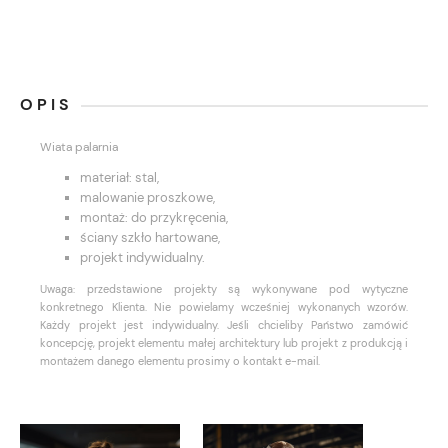
OPIS
Wiata palarnia
materiał: stal,
malowanie proszkowe,
montaż: do przykręcenia,
ściany szkło hartowane,
projekt indywidualny.
Uwaga: przedstawione projekty są wykonywane pod wytyczne
konkretnego Klienta. Nie powielamy wcześniej wykonanych wzorów.
Każdy projekt jest indywidualny. Jeśli chcieliby Państwo zamówić
koncepcję, projekt elementu małej architektury lub projekt z produkcją i
montażem danego elementu prosimy o kontakt e-mail.